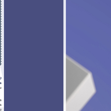
J
na
u
ja
a
ju