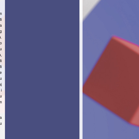
om
ti
ka
og
a.
o
ju
a,
ti
ti
te
du
aj
i
 u
m
ja
ju