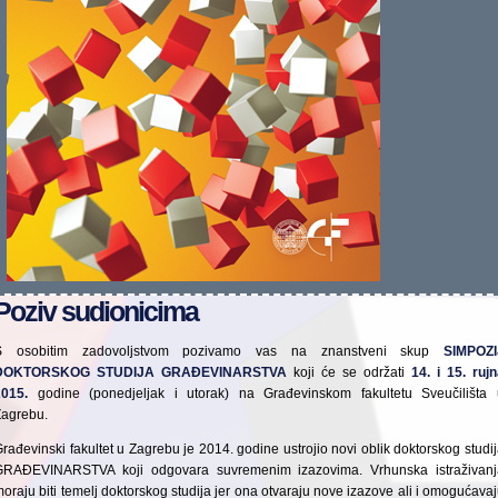
Poziv sudionicima
S osobitim zadovoljstvom pozivamo vas na znanstveni skup
SIMPOZI
DOKTORSKOG STUDIJA GRAĐEVINARSTVA
koji će se održati
14. i 15. ruj
2015.
godine (ponedjeljak i utorak) na Građevinskom fakultetu Sveučilišta 
Zagrebu.
rađevinski fakultet u Zagrebu je 2014. godine ustrojio novi oblik doktorskog studi
GRAĐEVINARSTVA koji odgovara suvremenim izazovima. Vrhunska istraživanj
oraju biti temelj doktorskog studija jer ona otvaraju nove izazove ali i omogućava