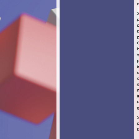
n
S
p
p
k
p
i
v
p
i
u
o
d
i
g
S
p
k