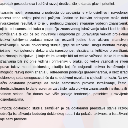
apredak gospodarstva i održivi razvoj društva, što je danas glavni prioritet.
tvaranje novih programa u području obrazovanja je vrlo osjetljivo i naveden
rocesu treba uvijek pristupiti pažljivo. Jedino se takovim pristupom može dobi
rvorazredan rezultat, a to je u području znanosti stvaranje vodećih znanstveni
oji će biti samostalni kako u području znanstvenog istraživanja tako i kod kritičk
romišljanja te koji će biti inovativni i odgovorni pri upravljanju velikim projektim
Ovakva zahtjevna zadaća može se ostvariti jedino kroz aktivno znanstven
straživanje u okviru doktorskog studija, gdje se uz veliku ulogu mentora razvija
ještine i kompetencije doktoranda (sposobnost istraživanja, kritičkog promišljanj
reuzimanja inicijative...) koje će im kasnije biti od velike važnosti. Kako bi rezulta
straživanja bili što prije vidljivi i primjenjivi u praksi, od velike važnosti je stvori
pravo takav model doktorskog studija koji će osigurati aktivno istraživanje 
mogućiti razvoj novih znanja u određenom području građevinarstva, a kroz izra
oktorskog rada omogućavati će da se dobiveni rezultati u cijelosti i prikažu. Na ov
način doktorand pokazuje da može samostalno provesti istraživanje, često 
nterdisciplinarno te da je spreman za tržište rada u okviru znanstvenih institucija ili
realnom sektoru što danas sve više postaje tendencija, posebice u razvijeni
ospodarstvima.
impozij doktorskog studija zamišljen je da doktorandi predstave stanje razvo
odručja istraživanja budućeg doktorskog rada i da pokažu aktivnost u istraživan
oje sami provode.