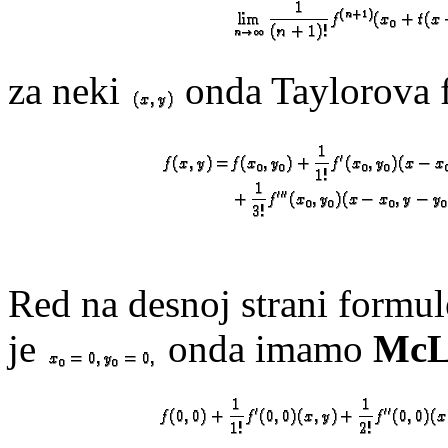
za neki
onda Taylorova 
Red na desnoj strani formu
je
onda imamo
McL