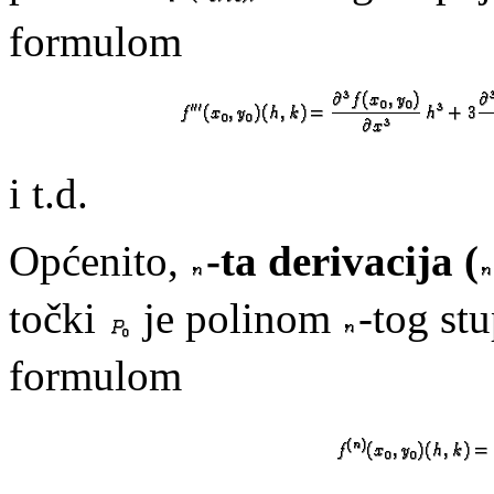
formulom
i t.d.
Općenito,
-ta derivacija (
točki
je polinom
-tog st
formulom