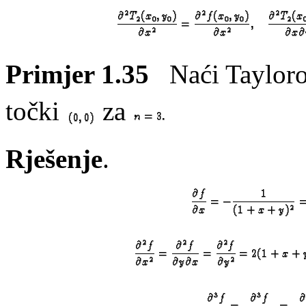
Primjer 1.35
Naći Tayloro
točki
za
Rješenje
.