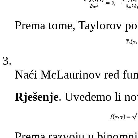
Prema tome, Taylorov po
3.
Naći McLaurinov red fu
Rješenje
. Uvedemo li no
Prema razvoju u binomni 