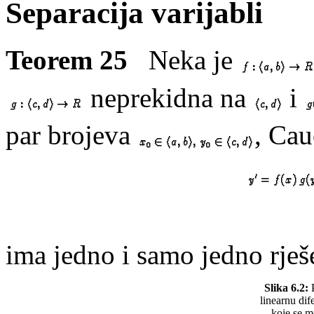
Separacija varijabli
Teorem 25
Neka je
neprekidna na
i
par brojeva
, Ca
ima jedno i samo jedno rješ
Slika 6.2:
P
linearnu di
koje se mo