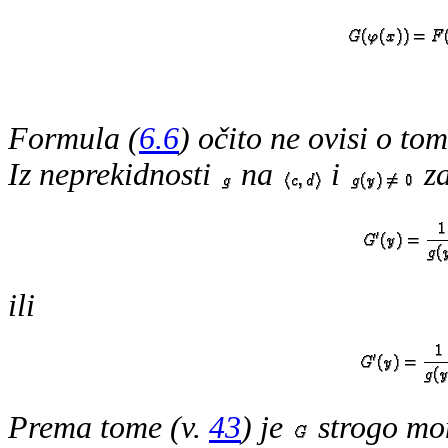
Formula (
6.6
) očito ne ovisi o to
Iz neprekidnosti
na
i
z
ili
Prema tome (v.
43
) je
strogo mo