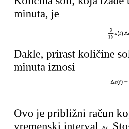
Količina soli, koja izađ
minuta, je
Dakle, prirast količine 
minuta iznosi
Ovo je približni račun koj
vremenski interval
Sto