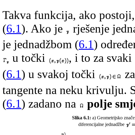
Takva funkcija, ako postoji
(
6.1
). Ako je
rješenje jedn
je jednadžbom (
6.1
) određe
u točki
, i to za svaki
(
6.1
) u svakoj točki
za
tangente na neku krivulju.
(
6.1
) zadano na
polje smj
Slika 6.1:
a) Geometrijsko značen
diferencijalne jednadžbe