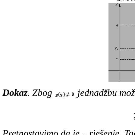
Dokaz
. Zbog
jednadžbu može
Pretpostavimo da je
rješenje. T