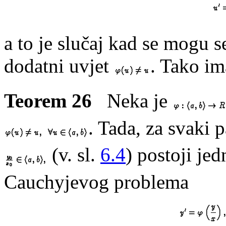
a to je slučaj kad se mogu s
dodatni uvjet
. Tako im
Teorem 26
Neka je
. Tada, za svaki 
(v. sl.
6.4
) postoji je
Cauchyjevog problema