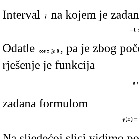
Interval
na kojem je zadano
Odatle
, pa je zbog poč
rješenje je funkcija
zadana formulom
Na sljedećoj slici vidimo po