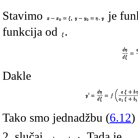
Stavimo
je fun
funkcija od
.
Dakle
Tako smo jednadžbu (
6.12
)
2. slučaj.
. Tada je