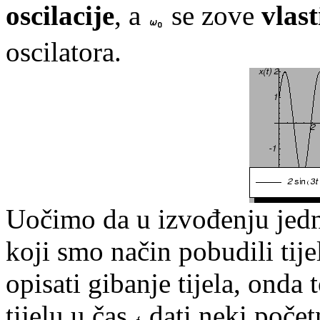
oscilacije
, a
se zove
vlast
oscilatora.
Uočimo da u izvođenju jed
koji smo način pobudili tij
opisati gibanje tijela, ond
tijelu u čas
dati neki počet