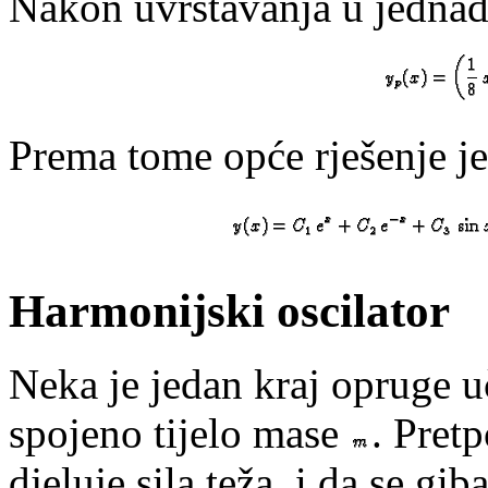
Nakon uvrštavanja u jedna
Prema tome opće rješenje je
Harmonijski oscilator
Neka je jedan kraj opruge uč
spojeno tijelo mase
. Pret
djeluje sila teža, i da se gi