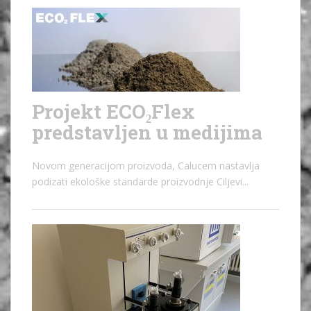
Projekt ECO₂Flex
predstavljen u medijima
Novom generacijom proizvoda, Calucem nastavlja
podizati ekološke standarde proizvodnje Ciljevi...