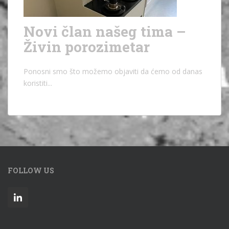
Novi član našeg tima –
Živin porozimetar
Ponosni smo što možemo objaviti da ćemo od danas
koristiti...
FOLLOW US