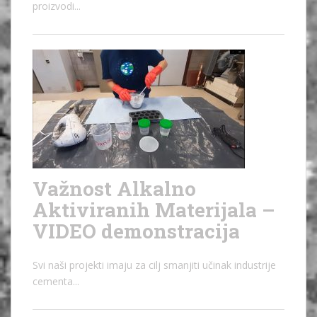
proizvodi...
Važnost Alkalno
Aktiviranih Materijala –
VIDEO demonstracija
Svi naši projekti imaju za cilj smanjiti učinak industrije
cementa...