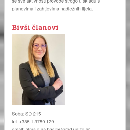
se sve aktivnosti provode strogo u skladu s
planovima i zahtjevima nadležnih tijela.
Bivši članovi
Soba: SD 215
tel: +385 1 3780 129
email: alma.dina.basic@grad.unizg.hr