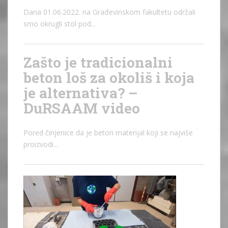
Dana 01.06.2022. na Građevinskom fakultetu održali
smo okrugli stol pod...
Zašto je tradicionalni
beton loš za okoliš i koja
je alternativa? –
DuRSAAM video
Pored činjenice da je beton materijal koji se najviše
proizvodi...