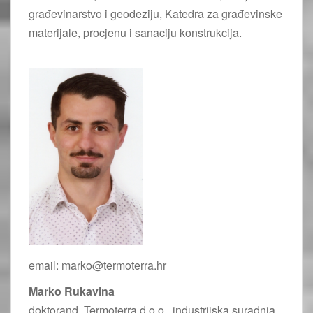
građevinarstvo i geodeziju, Katedra za građevinske
materijale, procjenu i sanaciju konstrukcija.
email: marko@termoterra.hr
Marko Rukavina
doktorand, Termoterra d.o.o., industrijska suradnja