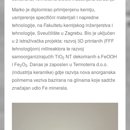
Marko je diplomirao primijenjenu kemiju,
usmjerenje specifični materijali i napredne
tehnologije, na Fakultetu kemijskog inženjerstva i
tehnologije, Sveučilište u Zagrebu. Bio je uključen
u 2 istraživačka projekta: razvoj 3D printanih (FFF
tehnologijom) milireaktora te razvoj
samoorganizirajućih TiO
NT dekoriranih s FeOOH
2
i Fe
O
. Danas je zaposlen u Termoterra d.o.o.
2
3
(industrija keramike) gdje razvija nova anorganska
polimerna veziva bazirana na glinama koje sadrže
značajan udio Fe minerala.