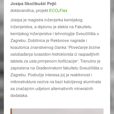
Josipa Skočibušić Pejić
doktorandica, projekt
ECO₂Flex
Josipa je magistra inženjerka kemijskog
inženjerstva, a diplomu je stekla na Fakultetu
kemijskog inženjerstva i tehnologije Sveučilišta u
Zagrebu. Dobitnica je Rektorove nagrade i
koautorica znanstvenog članka “
Povećanje brzine
oslobađanja lurasidon-hidroklorida iz raspadljivih
tableta za usta primjenom liofilizacije
“. Trenutno je
zaposlena na Građevinskom fakultetu Sveučilišta u
Zagrebu. Područje interesa joj je reaktivnost i
mikrostruktura veziva na bazi kalcijevog aluminata
sa značajnim udjelom alternativnih mineralnih
dodataka.