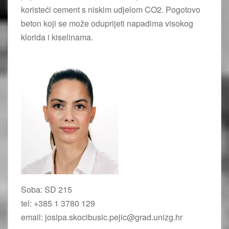
koristeći cement s niskim udjelom CO2. Pogotovo
beton koji se može oduprijeti napadima visokog
klorida i kiselinama.
Soba: SD 215
tel: +385 1 3780 129
email: josipa.skocibusic.pejic@grad.unizg.hr