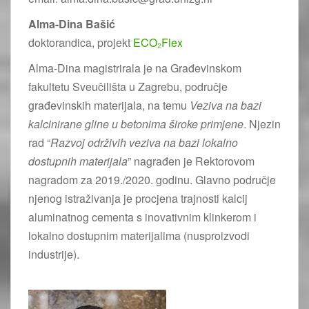
Alma-Dina Bašić
doktorandica, projekt
ECO₂Flex
Alma-Dina magistrirala je na Građevinskom
fakultetu Sveučilišta u Zagrebu, područje
građevinskih materijala, na temu
Veziva na bazi
kalcinirane gline u betonima široke primjene
. Njezin
rad “
Razvoj održivih veziva na bazi lokalno
dostupnih materijala
” nagrađen je Rektorovom
nagradom za 2019./2020. godinu. Glavno područje
njenog istraživanja je procjena trajnosti kalcij
aluminatnog cementa s inovativnim klinkerom i
lokalno dostupnim materijalima (nusproizvodi
industrije).