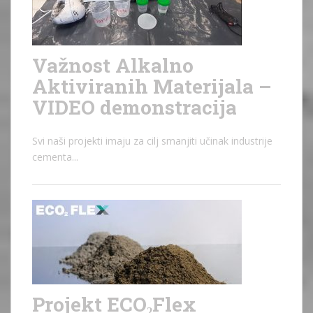
Važnost Alkalno
Aktiviranih Materijala –
VIDEO demonstracija
Svi naši projekti imaju za cilj smanjiti učinak industrije
cementa...
Projekt ECO₂Flex