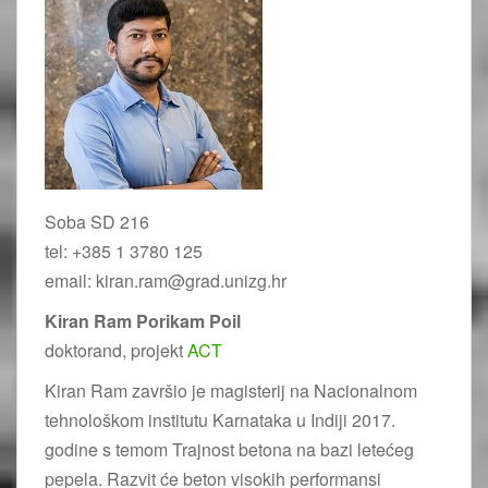
Soba SD 216
tel: +385 1 3780 125
email: kiran.ram@grad.unizg.hr
Kiran Ram Porikam Poil
doktorand, projekt
ACT
Kiran Ram završio je magisterij na Nacionalnom
tehnološkom institutu Karnataka u Indiji 2017.
godine s temom Trajnost betona na bazi letećeg
pepela. Razvit će beton visokih performansi