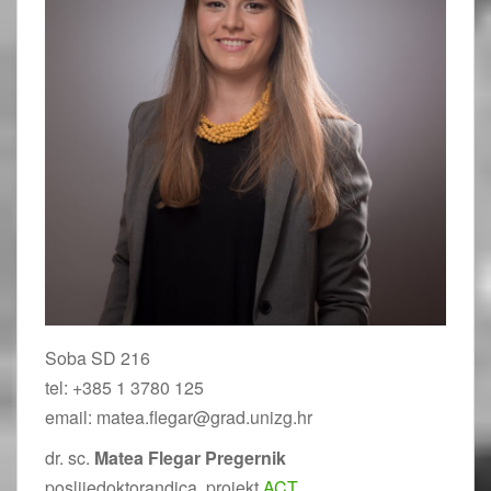
Soba SD 216
tel: +385 1 3780 125
email: matea.flegar@grad.unizg.hr
dr. sc.
Matea Flegar
Pregernik
poslijedoktorandica, projekt
ACT