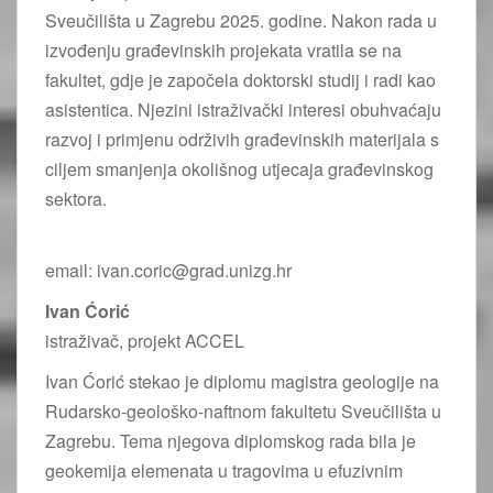
Sveučilišta u Zagrebu 2025. godine. Nakon rada u
izvođenju građevinskih projekata vratila se na
fakultet, gdje je započela doktorski studij i radi kao
asistentica. Njezini istraživački interesi obuhvaćaju
razvoj i primjenu održivih građevinskih materijala s
ciljem smanjenja okolišnog utjecaja građevinskog
sektora.
email: ivan.coric@grad.unizg.hr
Ivan Ćorić
istraživač, projekt ACCEL
Ivan Ćorić stekao je diplomu magistra geologije na
Rudarsko-geološko-naftnom fakultetu Sveučilišta u
Zagrebu. Tema njegova diplomskog rada bila je
geokemija elemenata u tragovima u efuzivnim