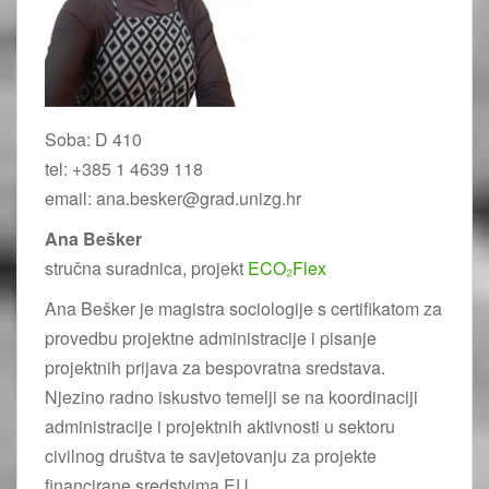
Soba: D 410
tel: +385 1 4639 118
email: ana.besker@grad.unizg.hr
Ana Bešker
stručna suradnica, projekt
ECO₂Flex
Ana Bešker je magistra sociologije s certifikatom za
provedbu projektne administracije i pisanje
projektnih prijava za bespovratna sredstava.
Njezino radno iskustvo temelji se na koordinaciji
administracije i projektnih aktivnosti u sektoru
civilnog društva te savjetovanju za projekte
financirane sredstvima EU.