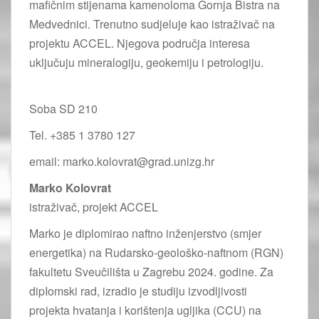
mafičnim stijenama kamenoloma Gornja Bistra na
Medvednici. Trenutno sudjeluje kao istraživač na
projektu ACCEL. Njegova područja interesa
uključuju mineralogiju, geokemiju i petrologiju.
Soba SD 210
Tel. +385 1 3780 127
email: marko.kolovrat@grad.unizg.hr
Marko Kolovrat
istraživač, projekt ACCEL
Marko je diplomirao naftno inženjerstvo (smjer
energetika) na Rudarsko-geološko-naftnom (RGN)
fakultetu Sveučilišta u Zagrebu 2024. godine. Za
dipIomski rad, izradio je studiju izvodljivosti
projekta hvatanja i korištenja ugljika (CCU) na